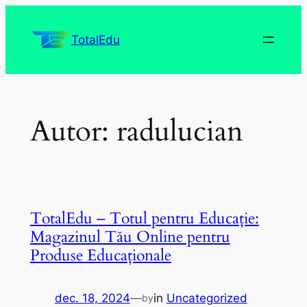
Sari
la
TotalEdu
conținut
Autor:
radulucian
TotalEdu – Totul pentru Educație:
Magazinul Tău Online pentru
Produse Educaționale
dec. 18, 2024
—
in
Uncategorized
by